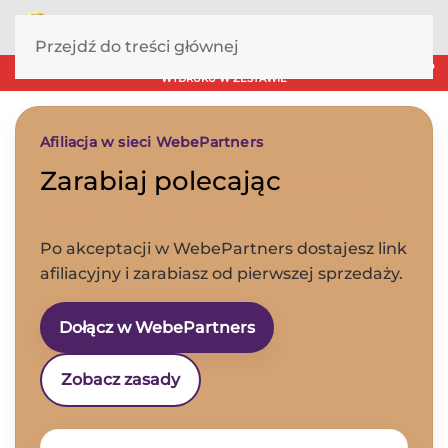
Przejdź do treści głównej
DOSTAWA NAWET W KILKA GODZIN! KARTA PREZENTOWA DO SAMODZIELNEGO
WYDRUKU W ZESTAWIE
Afiliacja w sieci WebePartners
Zarabiaj polecając
nasze
personalizowane prezenty
Po akceptacji w WebePartners dostajesz link
afiliacyjny i zarabiasz od pierwszej sprzedaży.
Dołącz w WebePartners
Zobacz zasady