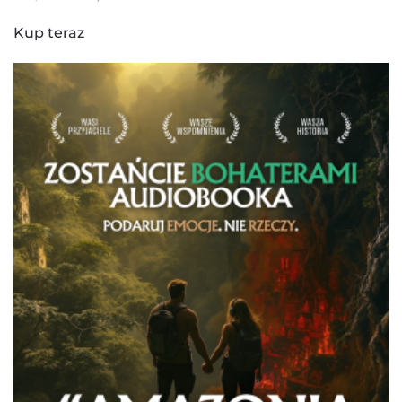
CENA
CENA
WYNOSIŁA:
WYNOSI:
Kup teraz
199,00 ZŁ.
49,00 ZŁ.