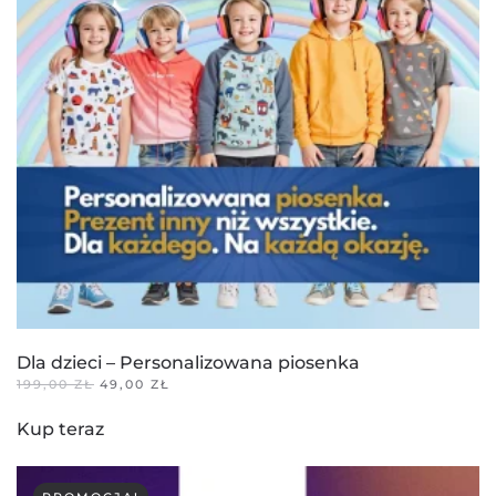
Dla dzieci – Personalizowana piosenka
PIERWOTNA
AKTUALNA
199,00
ZŁ
49,00
ZŁ
CENA
CENA
WYNOSIŁA:
WYNOSI:
Kup teraz
199,00 ZŁ.
49,00 ZŁ.