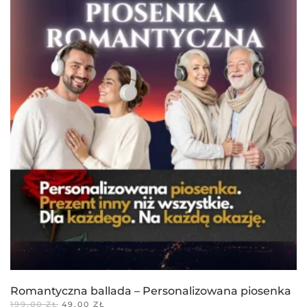
Romantyczna ballada – Personalizowana piosenka
PIERWOTNA
AKTUALNA
199,00
ZŁ
49,00
ZŁ