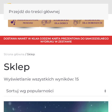
Przejdź do treści głównej
DOSTAWA NAWET W KILKA GODZIN! KARTA PREZENTOWA DO SAMODZIELNEGO
WYDRUKU W ZESTAWIE
Strona główna
/ Sklep
Sklep
Posortowane
Wyświetlanie wszystkich wyników: 15
według
popularności